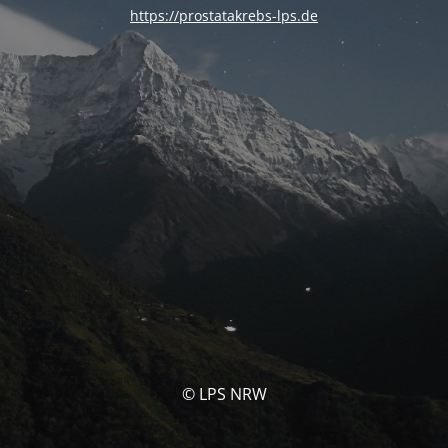
https://prostatakrebs-lps.de
© LPS NRW