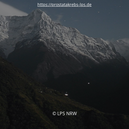
https://prostatakrebs-lps.de
© LPS NRW