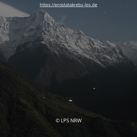
https://prostatakrebs-lps.de
© LPS NRW