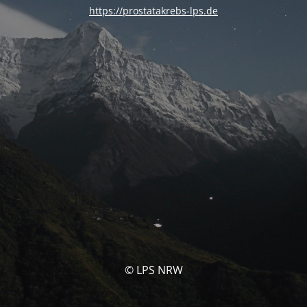
https://prostatakrebs-lps.de
© LPS NRW